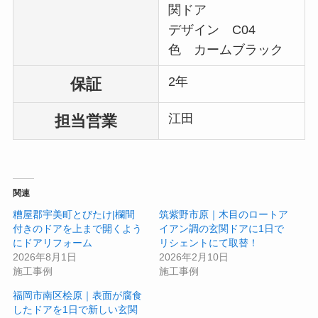
関ドア
デザイン C04
色 カームブラック
2年
保証
江田
担当営業
関連
糟屋郡宇美町とびたけ|欄間
筑紫野市原｜木目のロートア
付きのドアを上まで開くよう
イアン調の玄関ドアに1日で
にドアリフォーム
リシェントにて取替！
2026年8月1日
2026年2月10日
施工事例
施工事例
福岡市南区桧原｜表面が腐食
したドアを1日で新しい玄関