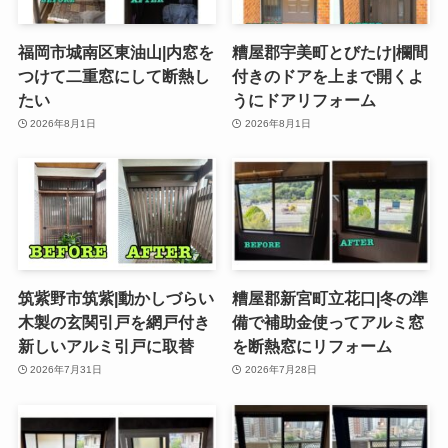
福岡市城南区東油山|内窓を
糟屋郡宇美町とびたけ|欄間
つけて二重窓にして断熱し
付きのドアを上まで開くよ
たい
うにドアリフォーム
2026年8月1日
2026年8月1日
筑紫野市筑紫|動かしづらい
糟屋郡新宮町立花口|冬の準
木製の玄関引戸を網戸付き
備で補助金使ってアルミ窓
新しいアルミ引戸に取替
を断熱窓にリフォーム
2026年7月31日
2026年7月28日