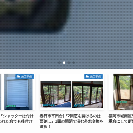
施工事例
施工事例
シャッターは付け
春日市平田台|『2回窓を開けるのは
福岡市城南区東油
れた窓でも後付け
面倒…』1回の開閉で済む外窓交換を
重窓にして断熱
選択！