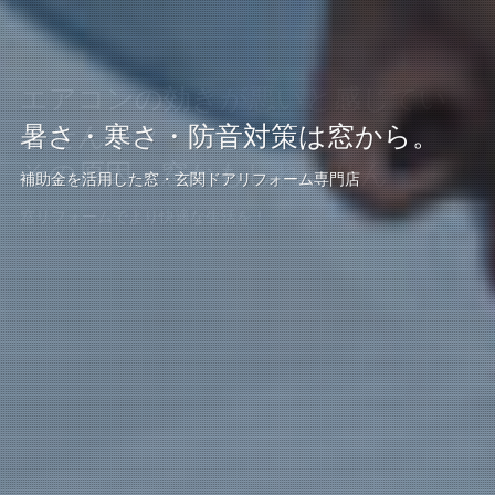
エアコンの効きが悪いと感じてい
エアコンの効きが悪いと感じてい
窓やドアのお悩みは当店まで！
ませんか？
暑さ・寒さ・防音対策は窓から。
ませんか？
お見積り・現地調査も無料
その原因、窓かもしれません
その原因、窓かもしれません
補助金を活用した窓・玄関ドアリフォーム専門店
経験豊富なスタッフが対応します。
しつこい営業は一切いたしません！
窓リフォームでより快適な生活を！