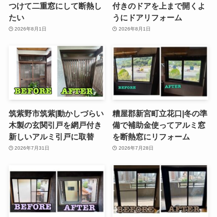
つけて二重窓にして断熱し
付きのドアを上まで開くよ
たい
うにドアリフォーム
2026年8月1日
2026年8月1日
筑紫野市筑紫|動かしづらい
糟屋郡新宮町立花口|冬の準
木製の玄関引戸を網戸付き
備で補助金使ってアルミ窓
新しいアルミ引戸に取替
を断熱窓にリフォーム
2026年7月31日
2026年7月28日