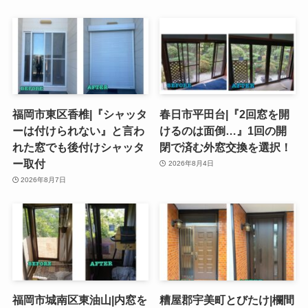
福岡市東区香椎|『シャッタ
春日市平田台|『2回窓を開
ーは付けられない』と言わ
けるのは面倒…』1回の開
れた窓でも後付けシャッタ
閉で済む外窓交換を選択！
ー取付
2026年8月4日
2026年8月7日
福岡市城南区東油山|内窓を
糟屋郡宇美町とびたけ|欄間