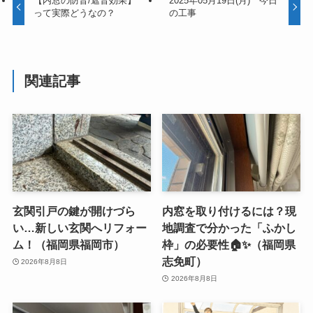
【内窓の防音/遮音効果】
2025年05月19日(月) 今日
って実際どうなの？
の工事
関連記事
玄関引戸の鍵が開けづら
内窓を取り付けるには？現
い…新しい玄関へリフォー
地調査で分かった「ふかし
ム！（福岡県福岡市）
枠」の必要性🏠✨（福岡県
志免町）
2026年8月8日
2026年8月8日